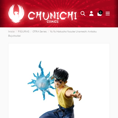
0
Inicio
FIGURAS
OTRA Series
Yu Yu Hakusho Yusuke Urameshi Ankoku
Bujutsukai