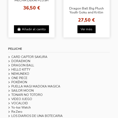
MECHA DEKAI PLUSH
DOLL
36,50 €
Dragon Ball Big Plush
Youth Goku and Krillin
27,50 €
Añadir al carrito
Ver más
PELUCHE
CARD CAPTOR SAKURA
DORAEMON
DRAGON BALL
HELLO KITTY
NEMUNEKO
ONE PIECE
POKÉMON
PUELLA MAGI MADOKA MAGICA
SAILOR MOON
TONARI NO TOTORO
VIDEO JUEGO
VOCALOID
Yo-kai Watch
Re:Zero
LOS DIARIOS DE UNA BOTECARIA