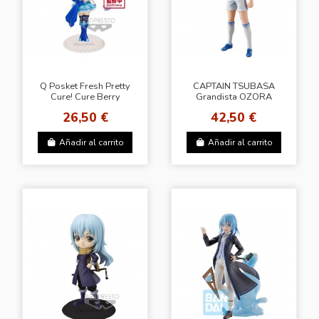
Q Posket Fresh Pretty
CAPTAIN TSUBASA
Cure! Cure Berry
Grandista OZORA
TSUBASA EXCLUSIVE
26,50 €
42,50 €
LINES
Añadir al carrito
Añadir al carrito