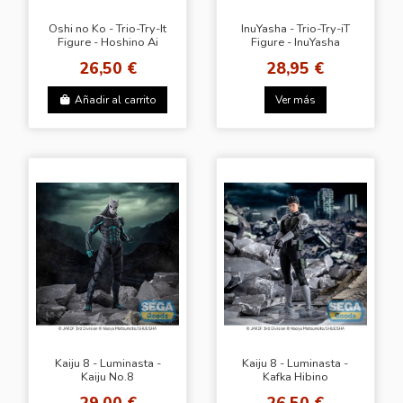
Oshi no Ko - Trio-Try-It
InuYasha - Trio-Try-iT
Figure - Hoshino Ai
Figure - InuYasha
Clear Ver.
26,50 €
28,95 €
Añadir al carrito
Ver más
Kaiju 8 - Luminasta -
Kaiju 8 - Luminasta -
Kaiju No.8
Kafka Hibino
29,00 €
26,50 €