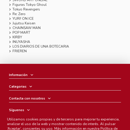
Figuras Tokyo Ghoul
Tokyo Revengers
Re: Zero
YURI! ON ICE
Jujutsu Kaisen
CHAINSAW MAN
POP MART
KIRBY
INUYASHA
LOS DIARIOS DE UNA BOTECARIA
FRIEREN
Información
Categorias
Contacta con nosotros
Síguenos
Utilizamos cookies propias y de terceros para mejorar tu experiencia,
Boletín
analizar el uso de la web y mostrar contenido de interés. Al pulsar
‘Aceptar’, consientes su uso. Más información en nuestra
Política de