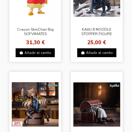
Crayon ShinChan Big
KAIJU 8 NOODLE
SOFVIMATES
STOPPER FIGURE
[Shinnosuke Nohara]
[KAIJU 8]
31,30 €
25,00 €
Añadir al carrito
Añadir al carrito