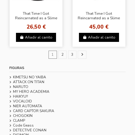
That Time I Got
That Time I Got
Reincarnated as a Slime
Reincarnated as a Slime
Q posket-Rimuru
TEACHER VER.
26,50 €
45,00 €
Tempest
RIMURU(PRIVATE
TEMPEST)
Añadir al carrito
Añadir al carrito
1
2
3
FIGURAS
KIMETSU NO YAIBA
ATTACK ON TITAN
NARUTO
MY HERO ACADEMIA
HAIKYU!!
VOCALOID
NIER AUTOMATA
CARD CAPTOR SAKURA
CHOGOKIN
CLAMP
Code Geass
DETECTIVE CONAN
DIGIMON