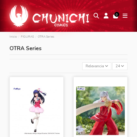
0
Inicio
FIGURAS
OTRA Series
OTRA Series
Relevancia
24