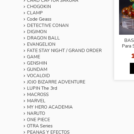
CARD CAPTOR SAKURA
CHOGOKIN
CLAMP
Code Geass
DETECTIVE CONAN
DIGIMON
DRAGON BALL
BAS
EVANGELION
Para 
FATE STAY NIGHT / GRAND ORDER
b
GAME
GENSHIN
GUNDAM
VOCALOID
JOJO BIZARRE ADVENTURE
LUPIN The 3rd
MACROSS
MARVEL
MY HERO ACADEMIA
NARUTO
ONE PIECE
OTRA Series
PEANAS Y EFECTOS