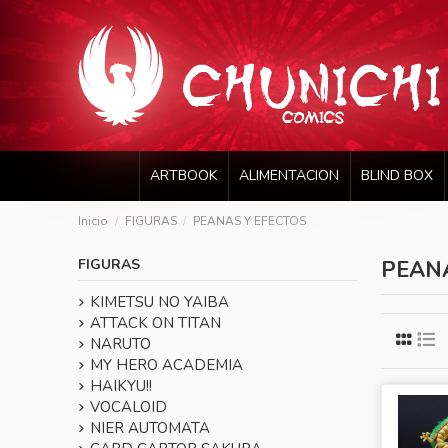
ARTBOOK
ALIMENTACION
BLIND BOX
Inicio
FIGURAS
PEANAS Y EFECTOS
FIGURAS
PEANA
KIMETSU NO YAIBA
ATTACK ON TITAN
NARUTO
MY HERO ACADEMIA
HAIKYU!!
VOCALOID
NIER AUTOMATA