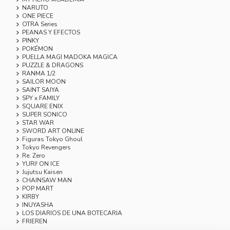
NARUTO
ONE PIECE
OTRA Series
PEANAS Y EFECTOS
PINKY
POKÉMON
PUELLA MAGI MADOKA MAGICA
PUZZLE & DRAGONS
RANMA 1/2
SAILOR MOON
SAINT SAIYA
SPY x FAMILY
SQUARE ENIX
SUPER SONICO
STAR WAR
SWORD ART ONLINE
Figuras Tokyo Ghoul
Tokyo Revengers
Re: Zero
YURI! ON ICE
Jujutsu Kaisen
CHAINSAW MAN
POP MART
KIRBY
INUYASHA
LOS DIARIOS DE UNA BOTECARIA
FRIEREN