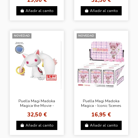
MINI AKEMI HOMURA
～Kyubey & Bebe～
(B:Bebe)
Añadir al carrito
Añadir al carrito
NOVEDAD
NOVEDAD
Puella Magi Madoka
Puella Magi Madoka
Magica the Movie -
Magica - Iconic Scenes
Rebellion- Fluffy Puffy
Figure Collection - POP
32,50 €
16,95 €
～Kyubey & Bebe～
MART
(A:Kyubey)
Añadir al carrito
Añadir al carrito