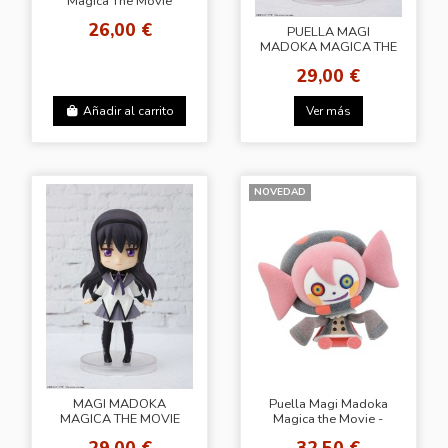
Magica The Movie
Rebellion EXQ Mami
26,00 €
Tomoe
PUELLA MAGI
MADOKA MAGICA THE
MOVIE REBELLION
29,00 €
FIGUARTS MINI
KANAME MADOKA
Añadir al carrito
Ver más
NOVEDAD
MAGI MADOKA
Puella Magi Madoka
MAGICA THE MOVIE
Magica the Movie -
REBELLION FIGUARTS
Rebellion- Fluffy Puffy
29,00 €
32,50 €