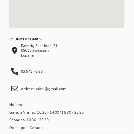
CHUNICHI COMICS
Passeig Sant Joan, 21
08010 Barcelona
España
93 541 79 38
order.chunichi@gmail.com
Horario:
Lunes a Viernes: 10:30 - 14:00 / 16:30 - 20:30
Sábados: 10:30 - 20:30
Domingos: Cerrado