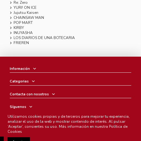
Re: Zero
YURI! ON ICE
Jujutsu Kaisen
CHAINSAW MAN
POP MART
KIRBY
INUYASHA
LOS DIARIOS DE UNA BOTECARIA
FRIEREN
Información
Categorias
Contacta con nosotros
Síguenos
Utilizamos cookies propias y de terceros para mejorar tu experiencia,
Boletín
analizar el uso de la web y mostrar contenido de interés. Al pulsar
‘Aceptar’, consientes su uso. Más información en nuestra
Política de
Cookies