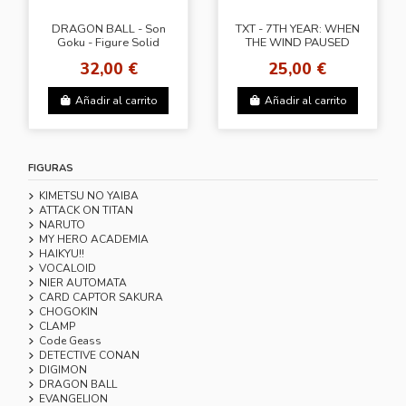
DRAGON BALL - Son
TXT - 7TH YEAR: WHEN
Goku - Figure Solid
THE WIND PAUSED
Edge Works
AMONG THE THORNS
32,00 €
25,00 €
(Photocard Case Ver.) +
Apple...
Añadir al carrito
Añadir al carrito
FIGURAS
KIMETSU NO YAIBA
ATTACK ON TITAN
NARUTO
MY HERO ACADEMIA
HAIKYU!!
VOCALOID
NIER AUTOMATA
CARD CAPTOR SAKURA
CHOGOKIN
CLAMP
Code Geass
DETECTIVE CONAN
DIGIMON
DRAGON BALL
EVANGELION