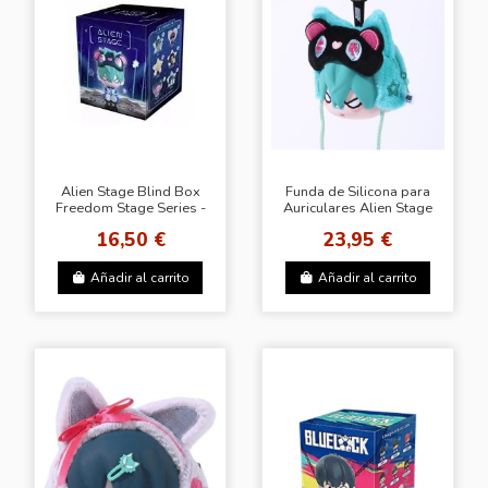
Alien Stage Blind Box
Funda de Silicona para
Freedom Stage Series -
Auriculares Alien Stage
Coleccionable Caja
- Modelo Till
16,50 €
23,95 €
Sorpresa
Añadir al carrito
Añadir al carrito