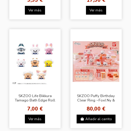
Ver más
Ver más
SKZOO Life Bikkura
SKZOO Puffy Birthday
Tamago Bath Edge Roll
Clear Ring ~FoxI.Ny &
Ver. BOX
Jiniret~
7,00 €
80,00 €
Ver más
Añadir al carrito