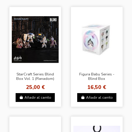
StarCraft Series Blind
Figura Baby Series -
Box Vol. 1 (Ranadom)
Blind Box
Coleccionable Caja
25,00 €
16,50 €
Sorpresa
Añadir al carrito
Añadir al carrito