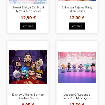
Sweet Emilya Cat Moni
Chiikawa Pajama Party
By Your Side Series
Sit-In Series
Trading Figures
12,90 €
12,00 €
Ver más
Ver más
Disney Villains Born to
League Of Legends
Disobey Series
Gals Pop Mini Figure
9,95 €
17,50 €