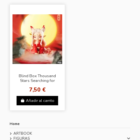
Blind Box Thousand
Stars Searching for
Mountains and Seas
7,50 €
Star Series
Añadir al carrito
Home
ARTBOOK
FIGURAS