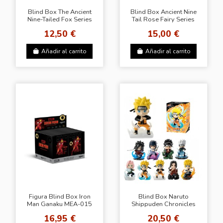
Blind Box The Ancient
Blind Box Ancient Nine
Nine-Tailed Fox Series
Tail Rose Fairy Series
12,50 €
15,00 €
Añadir al carrito
Añadir al carrito
Figura Blind Box Iron
Blind Box Naruto
Man Ganaku MEA-015
Shippuden Chronicles
Series - Caja Sorpresa
Great Ninja War Series
16,95 €
20,50 €
Coleccionable
Vol.1