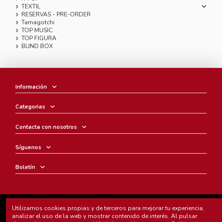
TEXTIL
RESERVAS - PRE-ORDER
Tamagotchi
TOP MUSIC
TOP FIGURA
BLIND BOX
Información
Categorias
Contacta con nosotros
Síguenos
Boletín
Chunichi Comics
- © Copyright 2005-2025. Todos los derechos
Utilizamos cookies propias y de terceros para mejorar tu experiencia,
reservados.
analizar el uso de la web y mostrar contenido de interés. Al pulsar