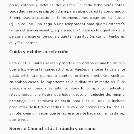
pose, colores y detalles del diseño. En cada ficha verás fotos
cuidadas y una
descripción clara
para saber qué estás comprando.
Si empiezas a coleccionar, te recomendamos elegir por temáticas
(ej. un equipo, una saga o una temporada) para que tu estantería
tenga coherencia visual. ¿Es para regalo? Fíjate en los gustos de la
persona y elige un personaje que le haga ilusión; con un Funko es
muy fácil acertar.
Cuida y exhibe tu colección
Para que tus Funkos se vean perfectos, colócalos en una balda con
buena luz y evita la humedad directa. Puedes mantener la caja si te
gusta exhibirla o guardarla aparte si prefieres mostrarlos sueltos;
en ambos casos, lo importante es que disfrutes mirándolos. Si te
apetece ir un paso más allá, combina tu compra con artículos
relacionados: una
figura
que haga juego, un
peluche
del mismo
personaje, una camiseta de
textil
para lucir el look, o incluso
productos de
K-POP
o
cartas
si te va el coleccionismo. La idea es
simple: crear un rincón que te represente y te haga sonreír cada vez
que lo veas.
Servicio Chunichi: fácil, rápido y cercano