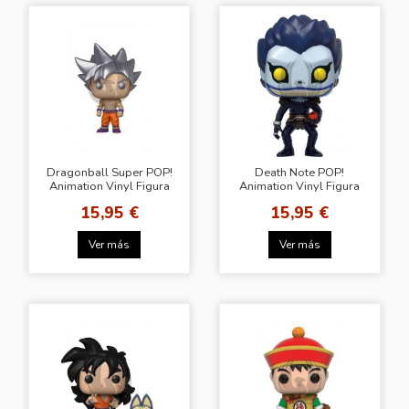
Dragonball Super POP!
Death Note POP!
Animation Vinyl Figura
Animation Vinyl Figura
Goku (Ultra Instinct) 9
Ryuk 9 cm
15,95 €
15,95 €
cm
Ver más
Ver más