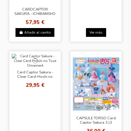
CARDCAPTOR
SAKURA - ICHIBANSHO
25TH ANNIVERSARY
57,95 €
COLLECTION - SAKURA
Añadir al carrito
Ver más
Card Captor Sakura -
Clear Card-Hoshi no
Tsue Ornament
29,95 €
CAPSULE TORSO Card
Captor Sakura 3 (3
modelos)
36,00 €