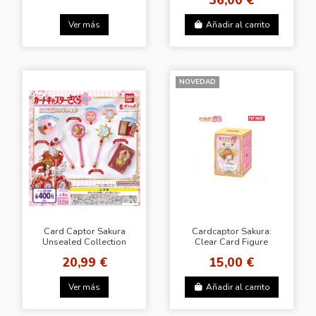
Ver más
Añadir al carrito
NOVEDAD
Card Captor Sakura
Cardcaptor Sakura:
Unsealed Collection
Clear Card Figure
Series - BLINDBOX
20,99 €
15,00 €
POPMART
Ver más
Añadir al carrito