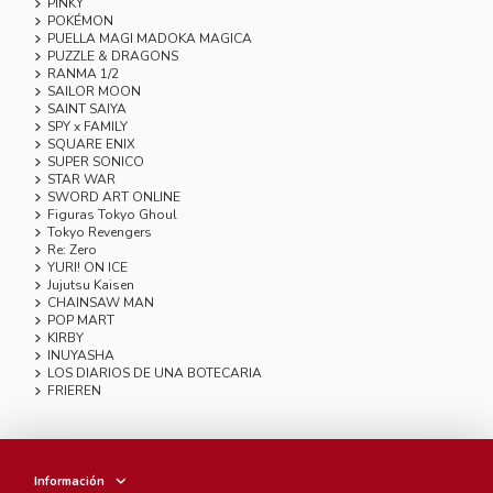
PINKY
POKÉMON
PUELLA MAGI MADOKA MAGICA
PUZZLE & DRAGONS
RANMA 1/2
SAILOR MOON
SAINT SAIYA
SPY x FAMILY
SQUARE ENIX
SUPER SONICO
STAR WAR
SWORD ART ONLINE
Figuras Tokyo Ghoul
Tokyo Revengers
Re: Zero
YURI! ON ICE
Jujutsu Kaisen
CHAINSAW MAN
POP MART
KIRBY
INUYASHA
LOS DIARIOS DE UNA BOTECARIA
FRIEREN
Información