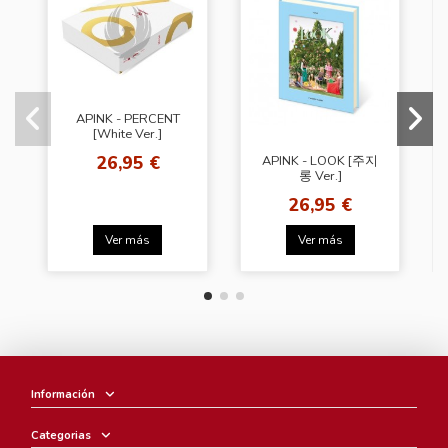
APINK - PERCENT
[White Ver.]
26,95 €
APINK - LOOK [주지
롱 Ver.]
26,95 €
Ver más
Ver más
Información
Categorias