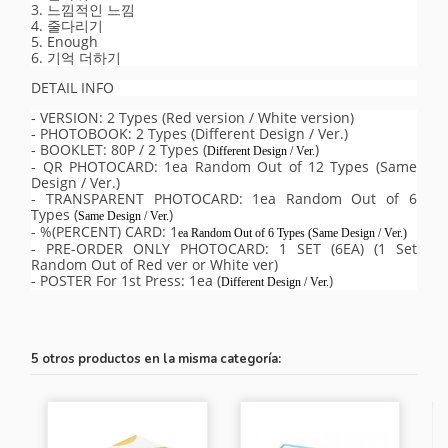
3. 느낌적인 느낌
4. 줄다리기
5. Enough
6. 기억 더하기
DETAIL INFO
- VERSION: 2 Types (Red version / White version)
- PHOTOBOOK: 2 Types (Different Design / Ver.)
- BOOKLET: 80P / 2 Types (
)
Different Design / Ver.
- QR PHOTOCARD: 1ea Random Out of 12 Types (Same
Design / Ver.)
- TRANSPARENT PHOTOCARD: 1ea Random Out of 6
Types (
)
Same Design / Ver.
- %(PERCENT) CARD: 1
ea Random Out of 6 Types (
Same Design / Ver.
)
- PRE-ORDER ONLY PHOTOCARD: 1 SET (6EA) (1 Set
Random Out of Red ver or White ver)
- POSTER For 1st Press: 1ea (
)
Different Design / Ver.
5 otros productos en la misma categoría: