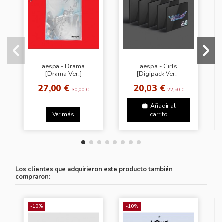
aespa - Drama
aespa - Girls
[Drama Ver.]
[Digipack Ver. -
Random Cover]
27,00 €
20,03 €
30,00 €
22,50 €
Añadir al
Ver más
carrito
Los clientes que adquirieron este producto también
compraron:
-10%
-10%