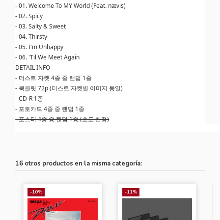
-
01. Welcome To MY World (Feat. nævis)
-
02. Spicy
-
03. Salty & Sweet
-
04. Thirsty
-
05. I'm Unhappy
-
06. 'Til We Meet Again
DETAIL INFO
-
더스트 자켓 4종 중 랜덤 1종
-
북클릿 72p (더스트 자켓별 이미지 동일)
-
CD-R 1종
-
포토카드 4종 중 랜덤 1종
-
포스터 4종 중 랜덤 1종 (초도 한정)
16 otros productos en la misma categoría:
-10%
-11%