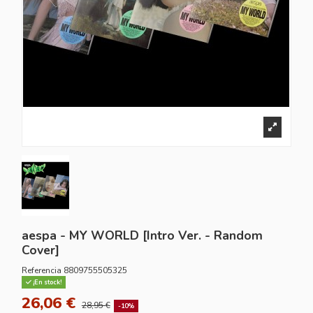
aespa - MY WORLD [Intro Ver. - Random
Cover]
Referencia
8809755505325
¡En stock!
26,06 €
28,95 €
-10%