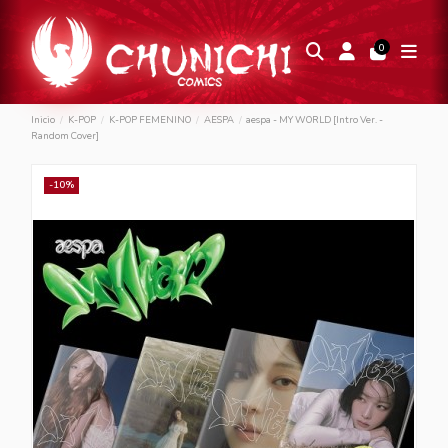
0
Inicio
K-POP
K-POP FEMENINO
AESPA
aespa - MY WORLD [Intro Ver. -
Random Cover]
-10%