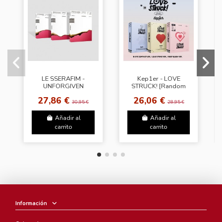
LE SSERAFIM -
Kep1er - LOVE
UNFORGIVEN
STRUCK! [Random
[Random Cover]
Cover]
27,86 €
26,06 €
30,95 €
28,95 €
Añadir al
Añadir al
carrito
carrito
Información