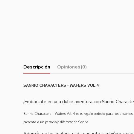
Descripción
Opiniones
(0)
SANRIO CHARACTERS - WAFERS VOL.4
¡Embárcate en una dulce aventura con Sanrio Character
Sanrio Characters - Wafers Vol. 4 es el regalo perfecto para los amantes 
presenta a un personaje diferente de Sanrio.
Además de los wafers, cada paquete también incluye un