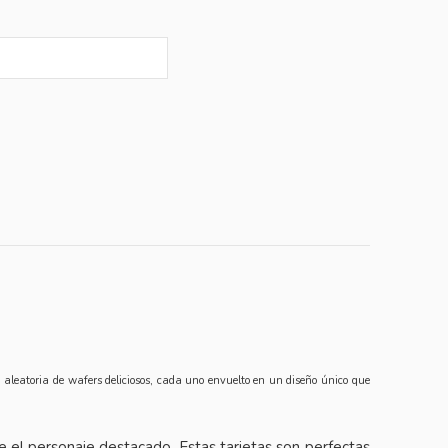
n aleatoria de wafers deliciosos, cada uno envuelto en un diseño único que
e el personaje destacado. Estas tarjetas son perfectas