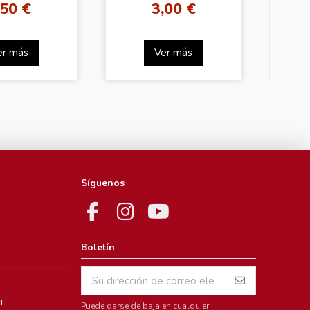
,50 €
3,00 €
er más
Ver más
Síguenos
Boletín
m
Puede darse de baja en cualquier