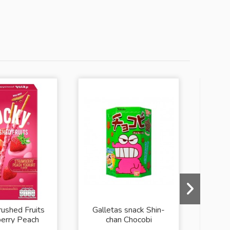
ushed Fruits
Galletas snack Shin-
Sa
erry Peach
chan Chocobi
Ram
ghourt