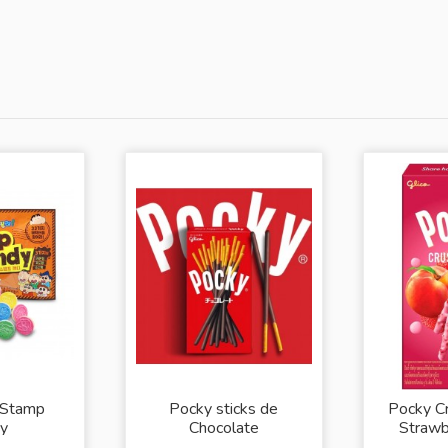
 Stamp
Pocky sticks de
Pocky Cr
y
Chocolate
Strawb
Yo