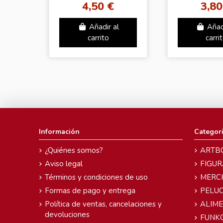
4,50 €
3,80
Añadir al
Añad
carrito
carri
Información
Categor
¿Quiénes somos?
ARTB
Aviso legal
FIGUR
Términos y condiciones de uso
MERC
Formas de pago y entrega
PELU
Política de ventas, cancelaciones y
ALIM
devoluciones
FUNK