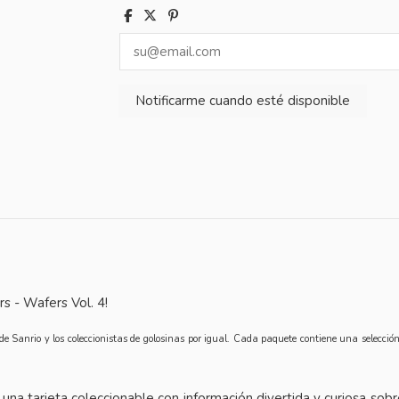
s - Wafers Vol. 4!
de Sanrio y los coleccionistas de golosinas por igual. Cada paquete contiene una selecció
a tarjeta coleccionable con información divertida y curiosa sobr