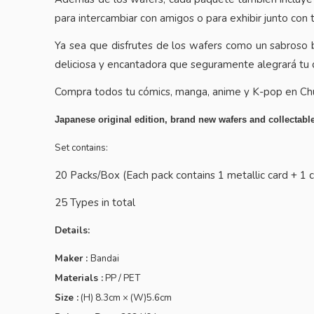
para intercambiar con amigos o para exhibir junto con t
Ya sea que disfrutes de los wafers como un sabroso b
deliciosa y encantadora que seguramente alegrará tu d
Compra todos tu cómics,
manga, anime
y
K-pop
en
Chu
Japanese original edition, brand new wafers and collectabl
Set contains:
20 Packs/Box (Each pack contains 1 metallic card + 1
25 Types in total
Details:
Maker :
Bandai
Materials :
PP / PET
Size :
(H) 8.3cm × (W)5.6cm