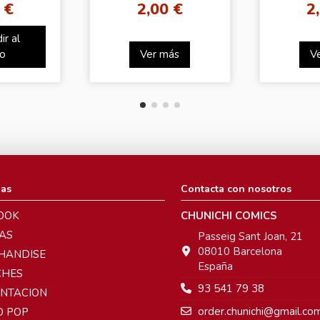
 €
2,00 €
2
ir al
to
Ver más
V
ias
Contacta con nosotros
OOK
CHUNICHI COMICS
AS
Passeig Sant Joan, 21
08010 Barcelona
HANDISE
España
CHES
93 541 79 38
ENTACION
order.chunichi@gmail.co
O POP