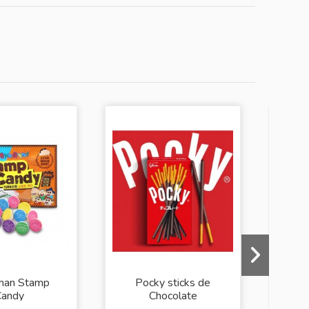
chan Stamp
Pocky sticks de
He
Candy
Chocolate
Co