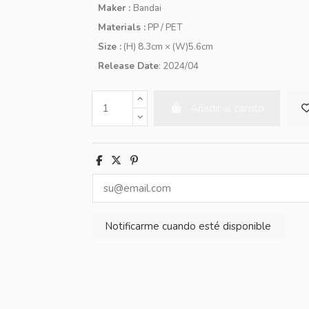
Maker :
Bandai
Materials :
PP / PET
Size :
(H) 8.3cm × (W)5.6cm
Release Date
: 2024/04
Añadir al carrito