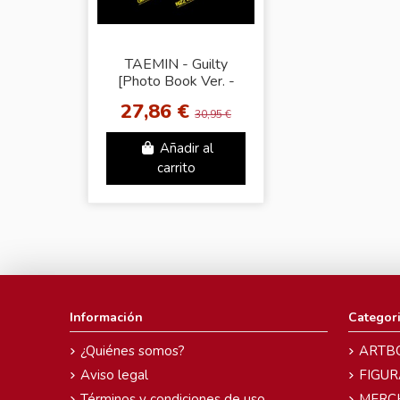
TAEMIN - Guilty
[Photo Book Ver. -
Random Cover]
27,86 €
30,95 €
Añadir al
carrito
Información
Categor
¿Quiénes somos?
ARTB
Aviso legal
FIGUR
Términos y condiciones de uso
MERC