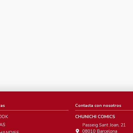
ias
Contacta con nosotros
OOK
CHUNICHI COMICS
AS
Passeig Sant Joan, 21
08010 Barcelona
HANDISE