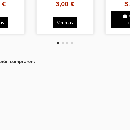
 €
3,00 €
3
ás
Ver más
c
bién compraron: