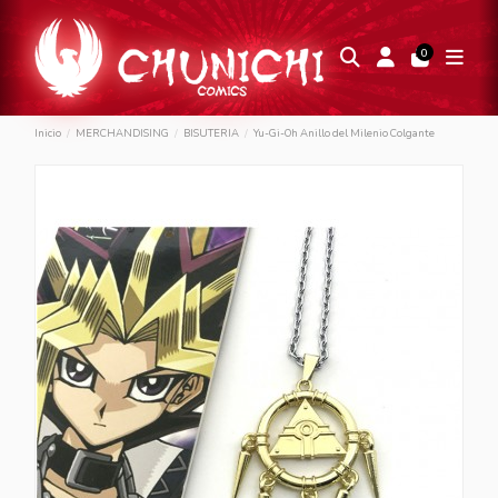
0
Inicio
MERCHANDISING
BISUTERIA
Yu-Gi-Oh Anillo del Milenio Colgante