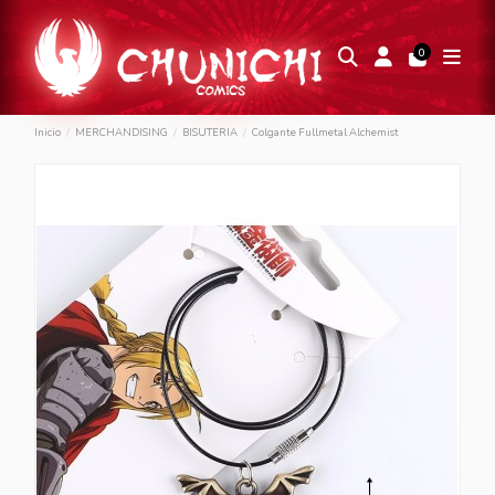
0
Inicio
MERCHANDISING
BISUTERIA
Colgante Fullmetal Alchemist