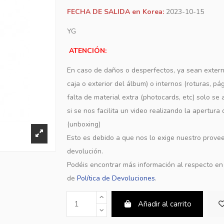
FECHA DE SALIDA en Korea:
2023-10-15
YG
ATENCIÓN:
En caso de daños o desperfectos, ya sean extern
caja o exterior del álbum) o internos (roturas, pá
falta de material extra (photocards, etc) solo s
si se nos facilita un video realizando la apertura
(unboxing)
Esto es debido a que nos lo exige nuestro provee
devolución.
Podéis encontrar más información al respecto e
de
Política de Devoluciones
.
Añadir al carrito