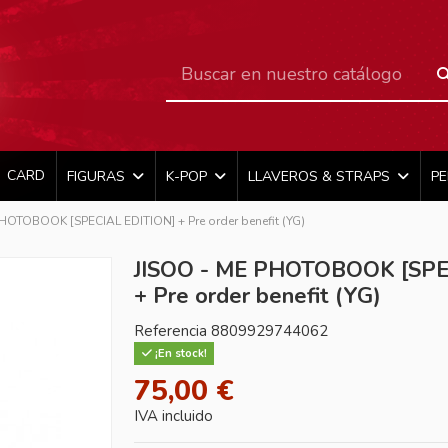
CARD
FIGURAS
K-POP
LLAVEROS & STRAPS
P
HOTOBOOK [SPECIAL EDITION] + Pre order benefit (YG)
JISOO - ME PHOTOBOOK [SPE
+ Pre order benefit (YG)
Referencia
8809929744062
¡En stock!
75,00 €
IVA incluido