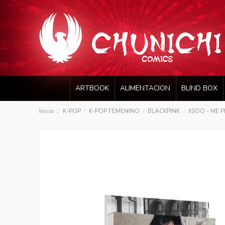
ARTBOOK
ALIMENTACION
BLIND BOX
Inicio
K-POP
K-POP FEMENINO
BLACKPINK
JISOO - ME P