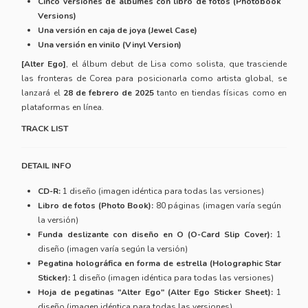
Cinco versiones de álbumes con libro de fotos (Photobook
Versions)
Una versión en caja de joya (Jewel Case)
Una versión en vinilo (Vinyl Version)
[Alter Ego]
, el álbum debut de Lisa como solista, que trasciende
las fronteras de Corea para posicionarla como artista global, se
lanzará el
28 de febrero de 2025
tanto en tiendas físicas como en
plataformas en línea.
TRACK LIST
DETAIL INFO
CD-R:
1 diseño (imagen idéntica para todas las versiones)
Libro de fotos (Photo Book):
80 páginas (imagen varía según
la versión)
Funda deslizante con diseño en O (O-Card Slip Cover):
1
diseño (imagen varía según la versión)
Pegatina holográfica en forma de estrella (Holographic Star
Sticker):
1 diseño (imagen idéntica para todas las versiones)
Hoja de pegatinas "Alter Ego" (Alter Ego Sticker Sheet):
1
diseño (imagen idéntica para todas las versiones)