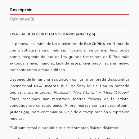
Descripción
Opiniones
(0)
LISA - ÁLBUM DEBUT EN SOLITARIO [Alter Ego]
La primera incursión de
Lisa
, miembro de
BLACKPINK
, en el mundo
como solista marca un hito significativo en su carrera. Reconocida
como integrante de uno de los grupos femeninos de K-Pop más
exitosos a nivel mundial, Lisa da este primer paso hacia un nuevo
horizonte como artista solitaria.
Después de firmar una asociación con la renombrada discográfica
internacional
RCA Records
, filial de Sony Music, Lisa ha lanzado
tres sencillos exitosos:
“Rockstar”
,
“New Woman”
, y
“Moonlit Floor”
.
Estas canciones han mostrado facetas frescas de la artista,
consolidando su estilo único. Ahora, regresa con su nuevo álbum,
[Alter Ego]
, para continuar su viaje de autoexploración y expresión
musical.
El álbum estará disponible en siete formatos físicos distintos: