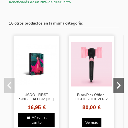
beneficiarás de un 20% de descuento
16 otros productos en la misma categoría:
JISOO - FIRST
BlackPink Official
SINGLE ALBUM [ME]
LIGHT STICK VER.2
YG TAG ALBUM [LP
[RENEWAL EDITION]
16,95 €
80,00 €
Ver. - A Ver.]
Añadir al
carrito
Ver más