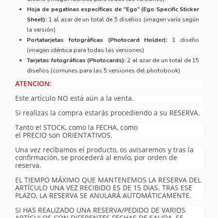
Hoja de pegatinas específicas de "Ego" (Ego Specific Sticker
Sheet):
1 al azar de un total de 5 diseños (imagen varía según
la versión)
Portatarjetas fotográficas (Photocard Holder):
1 diseño
(imagen idéntica para todas las versiones)
Tarjetas fotográficas (Photocards):
2 al azar de un total de 15
diseños (comunes para las 5 versiones del photobook)
ATENCION:
Este artículo NO está aún a la venta.
Si realizas la compra estarás procediendo a su RESERVA.
Tanto el STOCK, como la FECHA, como
el PRECIO son ORIENTATIVOS.
Una vez recibamos el producto, os avisaremos y tras la
confirmación, se procederá al envío, por orden de
reserva.
EL TIEMPO MÁXIMO QUE MANTENEMOS LA RESERVA DEL
ARTÍCULO UNA VEZ RECIBIDO ES DE 15 DIAS. TRAS ESE
PLAZO, LA RESERVA SE ANULARÁ AUTOMÁTICAMENTE.
SI HAS REALIZADO UNA RESERVA/PEDIDO DE VARIOS
ARTÍCULOS CON DIFERENTES FECHAS DE SALIDA, SE