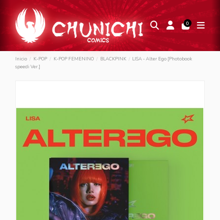
0
Inicio
K-POP
K-POP FEMENINO
BLACKPINK
LISA - Alter Ego [Photobook
speedi Ver.]