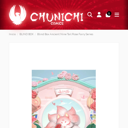
0
Inicio
BLIND BOX
Blind Box Ancient Nine Tail Rose Fairy Series