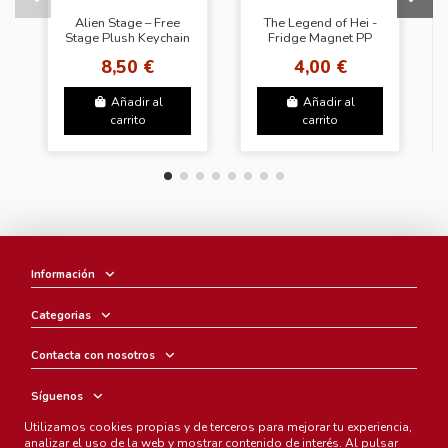
Alien Stage – Free
The Legend of Hei -
Stage Plush Keychain
Fridge Magnet PP
Blind Box
Clip - Blind Box
8,50 €
4,00 €
Añadir al
Añadir al
carrito
carrito
Información
Categorias
Contacta con nosotros
Síguenos
Utilizamos cookies propias y de terceros para mejorar tu experiencia,
Boletín
analizar el uso de la web y mostrar contenido de interés. Al pulsar