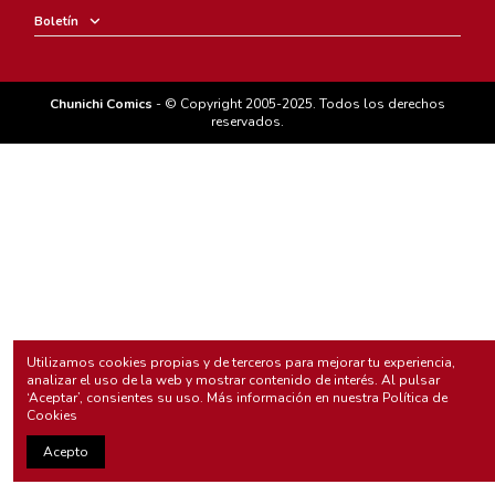
Boletín
Chunichi Comics
- © Copyright 2005-2025. Todos los derechos
reservados.
Utilizamos cookies propias y de terceros para mejorar tu experiencia,
analizar el uso de la web y mostrar contenido de interés. Al pulsar
‘Aceptar’, consientes su uso. Más información en nuestra
Política de
Cookies
Acepto