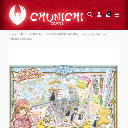
0
Inicio
MERCHANDISING
CARD CAPTOR SAKURA
Cardcaptor Sakura -
Fortune Card Book