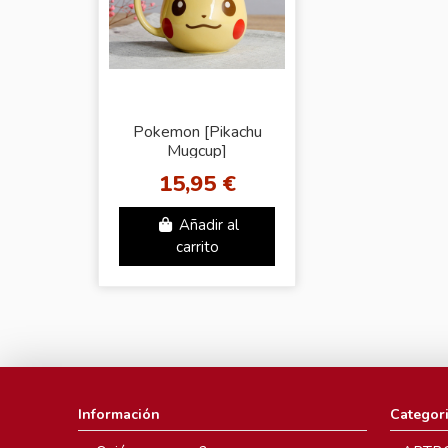
Pokemon [Pikachu
Mugcup]
15,95 €
Añadir al
carrito
Información
Categor