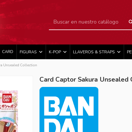
CARD
FIGURAS
K-POP
LLAVEROS & STRAPS
P
ra Unsealed Collection
Card Captor Sakura Unsealed 