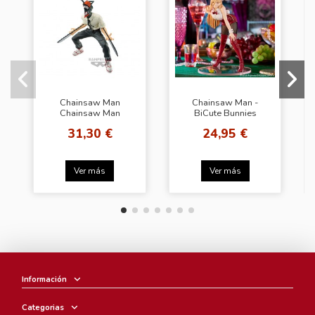
Chainsaw Man
Chainsaw Man -
Chainsaw Man
BiCute Bunnies
Vibration Stars
Figure - Power
31,30 €
24,95 €
Ver más
Ver más
Información
Categorias