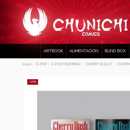
ARTBOOK
ALIMENTACION
BLIND BOX
Inicio
K-POP
K-POP FEMENINO
CHERRY BULLET
CHERRY 
-10%