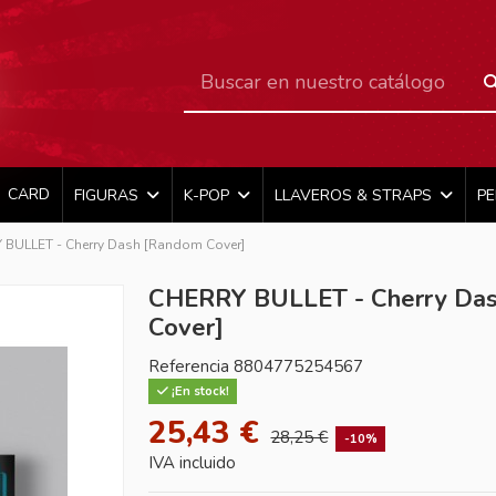
CARD
FIGURAS
K-POP
LLAVEROS & STRAPS
P
BULLET - Cherry Dash [Random Cover]
CHERRY BULLET - Cherry Da
Cover]
Referencia
8804775254567
¡En stock!
25,43 €
28,25 €
-10%
IVA incluido