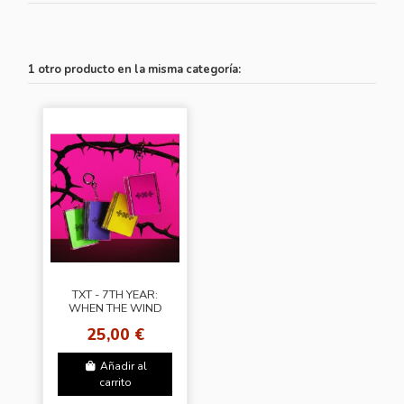
1 otro producto en la misma categoría:
TXT - 7TH YEAR:
WHEN THE WIND
PAUSED AMONG
25,00 €
THE THORNS
(Photocard Case
Ver.) + Apple...
Añadir al
carrito