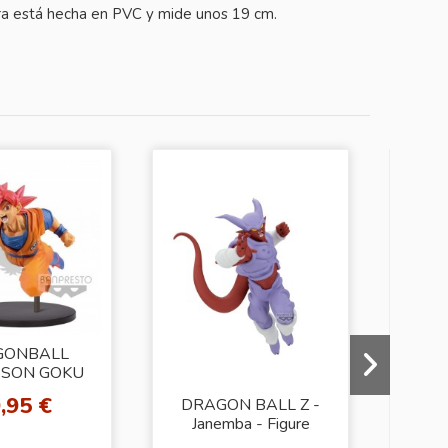
gura está hecha en PVC y mide unos 19 cm.
GONBALL
 SON GOKU
ol.9(A:SUPER
,95 €
DRAGON BALL Z -
DRA
AN GOD)
Janemba - Figure
FI
Match Makers