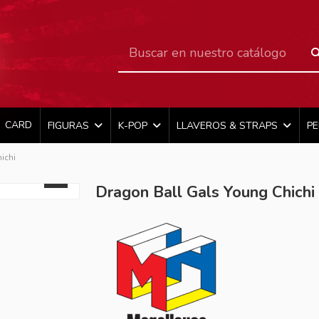
CARD
FIGURAS
K-POP
LLAVEROS & STRAPS
P
ichi
Dragon Ball Gals Young Chichi