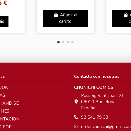
5 €
Añadir al
ás
carrito
c
ias
Contacta con nosotros
OOK
CHUNICHI COMICS
AS
Passeig Sant Joan, 21
08010 Barcelona
HANDISE
España
CHES
93 541 79 38
ENTACION
order.chunichi@gmail.co
O POP