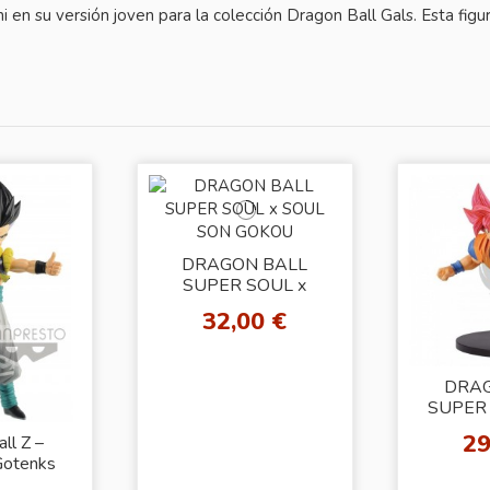
 en su versión joven para la colección Dragon Ball Gals. Esta fi
DRAGON BALL
SUPER SOUL x
SOUL SON GOKOU
32,00 €
DRA
SUPER
FES!! v
29
ll Z –
SAI
Gotenks