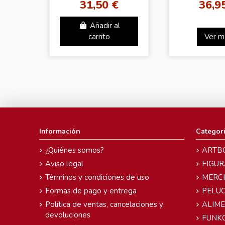
31,50 €
36,9
GOKU(CHILDHOOD)
Añadir al
carrito
Ver m
Información
Categor
¿Quiénes somos?
ARTB
Aviso legal
FIGUR
Términos y condiciones de uso
MERC
Formas de pago y entrega
PELU
Política de ventas, cancelaciones y
ALIM
devoluciones
FUNK