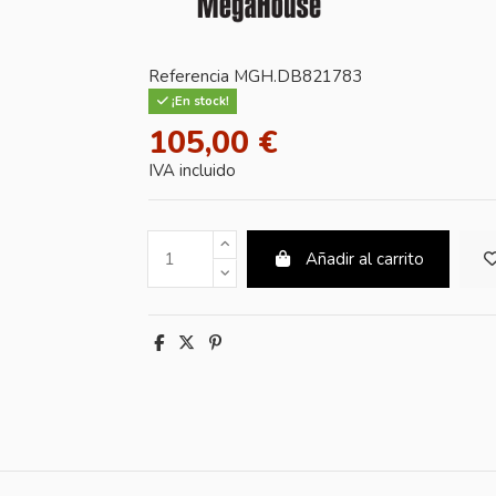
Referencia
MGH.DB821783
¡En stock!
105,00 €
IVA incluido
Añadir al carrito