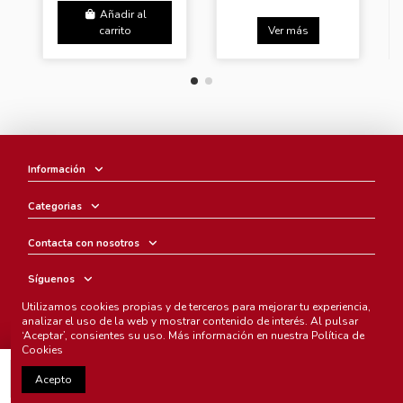
Añadir al
carrito
Ver más
Información
Categorias
Contacta con nosotros
Síguenos
Utilizamos cookies propias y de terceros para mejorar tu experiencia,
Boletín
analizar el uso de la web y mostrar contenido de interés. Al pulsar
‘Aceptar’, consientes su uso. Más información en nuestra
Política de
Cookies
Añadir al carrito
Acepto
Chunichi Comics
- © Copyright 2005-2025. Todos los derechos
reservados.