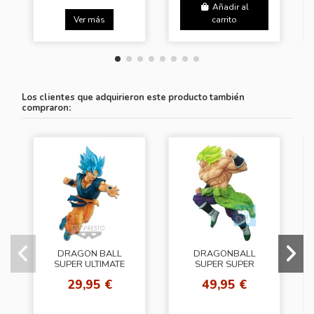
Añadir al
Ver más
carrito
Los clientes que adquirieron este producto también
compraron:
DRAGON BALL
DRAGONBALL
SUPER ULTIMATE
SUPER SUPER
SOLDIERS THE
SAIYAN BROLY
29,95 €
49,95 €
MOVIE (Goku)
FULLPOWER Z-
BATTLE