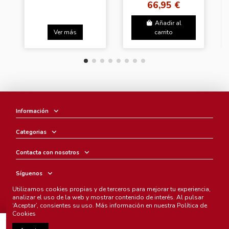
66,95 €
SHENRON - THE
LOOKOUT ABOVE
THE CLOUDS
Añadir al
Ver más
carrito
Información
Categorias
Contacta con nosotros
Síguenos
Utilizamos cookies propias y de terceros para mejorar tu experiencia,
Boletín
analizar el uso de la web y mostrar contenido de interés. Al pulsar
‘Aceptar’, consientes su uso. Más información en nuestra
Política de
Cookies