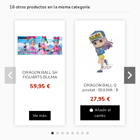
16 otros productos en la misma categoría:
DRAGON BALL SH
FIGUARTS BULMA
ADVENTURE BEGINS
59,95 €
DRAGON BALL Q
posket - BULMA - Ⅱ
(ver.B)
27,95 €
Añadir al
Ver más
carrito