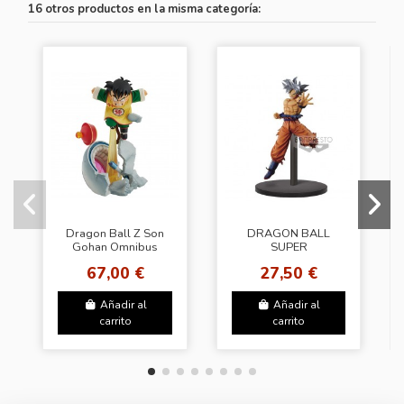
16 otros productos en la misma categoría:
Dragon Ball Z Son
DRAGON BALL
Gohan Omnibus
SUPER
Amazing Ichibansho
CHOSENSHIRETSUDEN
67,00 €
27,50 €
Vol.1 (A:SON
GOKU(ULTRA)
Añadir al
Añadir al
carrito
carrito