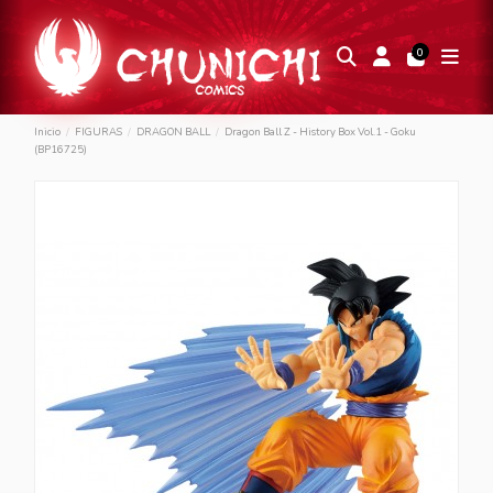
0
Inicio
FIGURAS
DRAGON BALL
Dragon Ball Z - History Box Vol.1 - Goku
(BP16725)