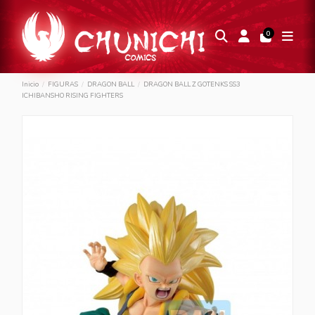
0
Inicio
FIGURAS
DRAGON BALL
DRAGON BALL Z GOTENKS SS3
ICHIBANSHO RISING FIGHTERS