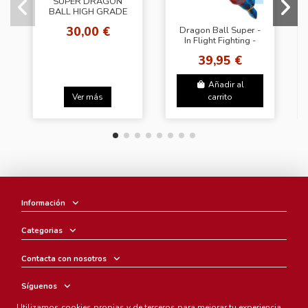
SUPER DRAGON
BALL HIGH GRADE
VOL.3 FREEZER [Set
30,00 €
Dragon Ball Super -
Completo]
In Flight Fighting -
Goku Special
39,95 €
Coloring Edition
(80362)
Añadir al
Ver más
carrito
Información
Categorias
Contacta con nosotros
Síguenos
Utilizamos cookies propias y de terceros para mejorar tu experiencia,