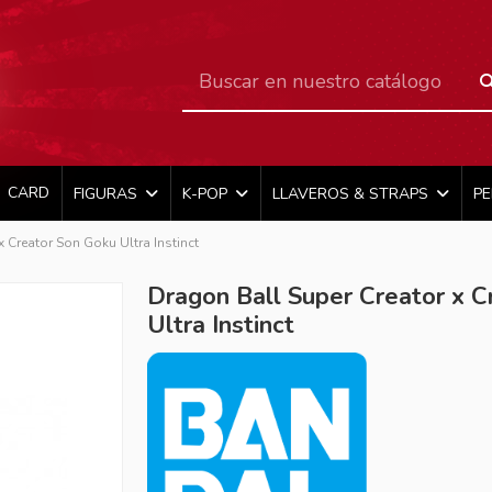
CARD
FIGURAS
K-POP
LLAVEROS & STRAPS
P
 Creator Son Goku Ultra Instinct
Dragon Ball Super Creator x C
Ultra Instinct