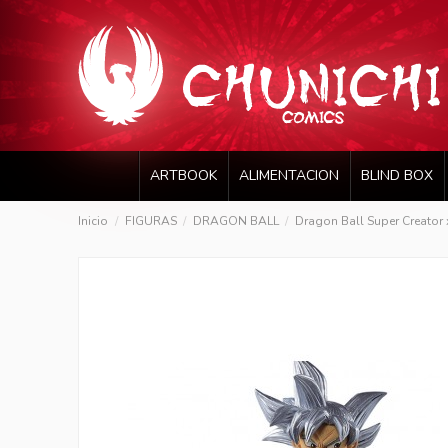
ARTBOOK
ALIMENTACION
BLIND BOX
Inicio
FIGURAS
DRAGON BALL
Dragon Ball Super Creator x