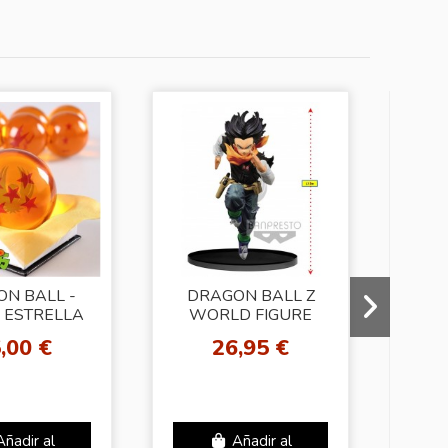
N BALL -
DRAGON BALL Z
 ESTRELLA
WORLD FIGURE
COLOSSEUM2 vol3
,00 €
26,95 €
D
A-17
CHO
v
SA
Añadir al
Añadir al