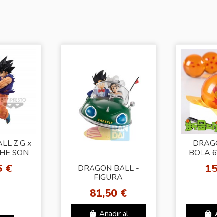
LL Z G x
DRAGO
THE SON
BOLA 6
U
5 €
15
DRAGON BALL -
FIGURA
ICHIBANSHO SON
81,50 €
GOKU & CHICHI
SNAP COLLECTION
Añadir al