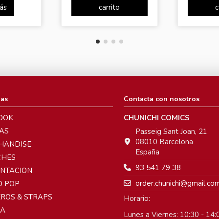
ás
carrito
c
ias
Contacta con nosotros
OOK
CHUNICHI COMICS
AS
Passeig Sant Joan, 21
08010 Barcelona
HANDISE
España
CHES
93 541 79 38
ENTACION
order.chunichi@gmail.co
O POP
ROS & STRAPS
Horario:
A
Lunes a Viernes: 10:30 - 14:0