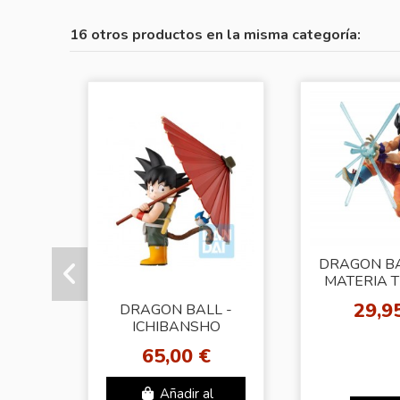
16 otros productos en la misma categoría:
DRAGON BA
MATERIA 
GOK
29,9
DRAGON BALL -
ICHIBANSHO
FANTASTIC
65,00 €
ADVENTURE
COLLECTION - SON
Añadir al
GOKU