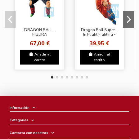
DRAGON BALL -
Dragon Ball Super -
FIGURA
In Flight Fighting -
ICHIBANSHO
Goku Special
67,00 €
39,95 €
OMNIBUS BARDOCK
Coloring Edition
(80362)
Añadir al
Añadir al
carrito
carrito
Información
Categorias
Contacta con nosotros