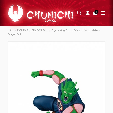
0
Inicio
FIGURAS
DRAGON BALL
Figura King Piccolo Daimaoh Match Makers
Dragon Ball