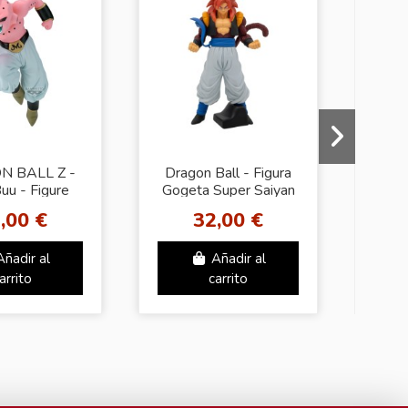
 BALL Z -
Dragon Ball - Figura
uu - Figure
Gogeta Super Saiyan
S
h Makers
4
,00 €
32,00 €
Añadir al
Añadir al
arrito
carrito