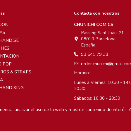
ias
Contacta con nosotros
OOK
CHUNICHI COMICS
AS
Passeig Sant Joan, 21
08010 Barcelona
HANDISE
España
CHES
93 541 79 38
ENTACION
order.chunichi@gmail.co
O POP
ROS & STRAPS
Horario:
A
Lunes a Viernes: 10:30 - 14:0
HANDISING
20:30
Sábados: 10:30 - 20:30
Domingos: Cerrado
iencia, analizar el uso de la web y mostrar contenido de interés. A