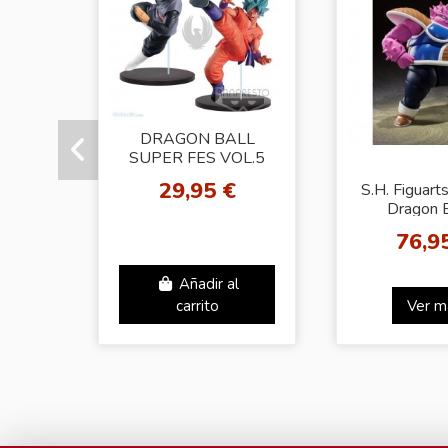
DRAGON BALL
SUPER FES VOL.5
29,95 €
S.H. Figuart
Dragon B
76,9
Añadir al
carrito
Ver m