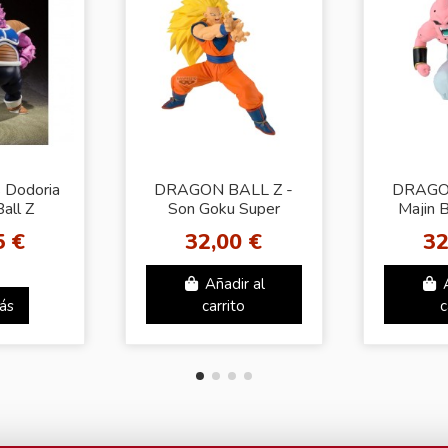
s Dodoria
DRAGON BALL Z -
DRAGON
all Z
Son Goku Super
Majin B
Saiyan 3 - Figure
Matc
5 €
32,00 €
32
Match Makers
Añadir al
ás
carrito
c