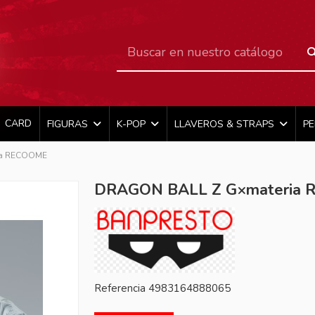
CARD
FIGURAS
K-POP
LLAVEROS & STRAPS
P
ia RECOOME
DRAGON BALL Z G×materia
Referencia
4983164888065