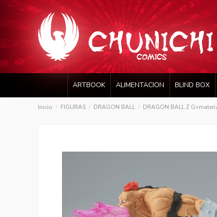
ARTBOOK
ALIMENTACION
BLIND BOX
Inicio
FIGURAS
DRAGON BALL
DRAGON BALL Z G×mater