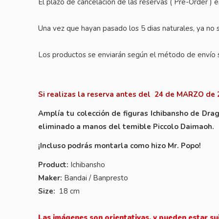
El plazo de cancelación de las reservas ( Pre-Order ) 
Una vez que hayan pasado los 5 dias naturales, ya no s
Los productos se enviarán según el método de envío 
Si realizas la reserva antes del 24 de MARZO de 
Amplía tu colección de figuras Ichibansho de Dra
eliminado a manos del temible Piccolo Daimaoh.
¡Incluso podrás montarla como hizo Mr. Popo!
Product:
Ichibansho
Maker:
Bandai / Banpresto
Size:
18 cm
Las imágenes son orientativas, y pueden estar su