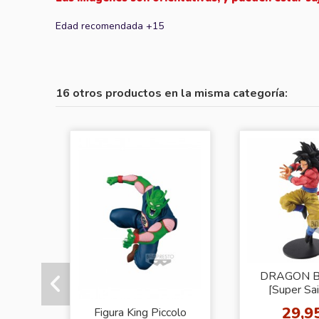
Edad recomendada +15
16 otros productos en la misma categoría:
DRAGON B
[Super Sai
Goku
29,9
Figura King Piccolo
KAMEHA