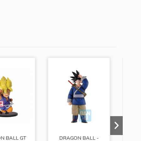
¡EN OFE
-10%
N BALL GT
DRAGON BALL -
DR