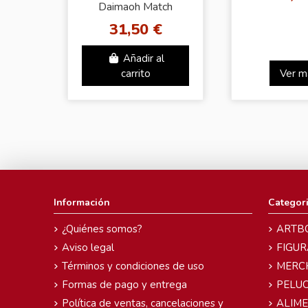
Daimaoh Match
Makers Dragon Ball
31,50 €
Añadir al
carrito
Ver m
Información
Categor
¿Quiénes somos?
ARTB
Aviso legal
FIGUR
Términos y condiciones de uso
MERC
Formas de pago y entrega
PELU
Política de ventas, cancelaciones y
ALIM