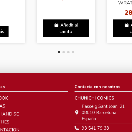
WRAT
DRAGO
28
FIGU
SAIYAN
Añadir al
ás
carrito
c
ias
Contacta con nosotros
OOK
CHUNICHI COMICS
AS
Passeig Sant Joan, 21
08010 Barcelona
HANDISE
España
CHES
93 541 79 38
ENTACION