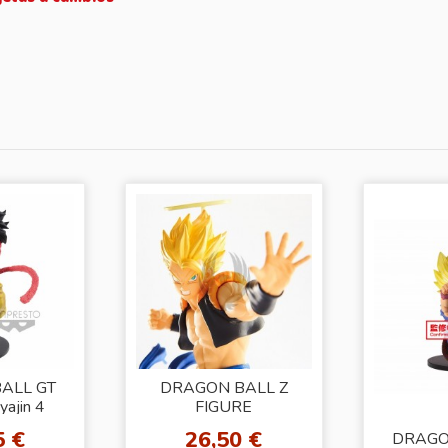
ALL GT
DRAGON BALL Z
yajin 4
FIGURE
]
COLOSSEUM
5 €
26,50 €
DRAGO
MEHA
GOGETA