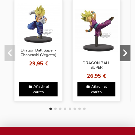
Dragon Ball Super -
Chosenshi (Vegetto)
29,95 €
DRAGON BALL
SUPER
CHOSENSHIRETSUDEN
26,95 €
VOL. 6 Son Gohan
SS2
Añadir al
Añadir al
carrito
carrito