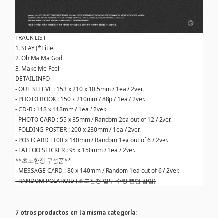
TRACK LIST
1. SLAY (*Title)
2. Oh Ma Ma God
3. Make Me Feel
DETAIL INFO
- OUT SLEEVE : 153 x 210 x 10.5mm / 1ea / 2ver.
- PHOTO BOOK : 150 x 210mm / 88p / 1ea / 2ver.
- CD-R : 118 x 118mm / 1ea / 2ver.
- PHOTO CARD : 55 x 85mm / Random 2ea out of 12 / 2ver.
- FOLDING POSTER : 200 x 280mm / 1ea / 2ver.
- POSTCARD : 100 x 140mm / Random 1ea out of 6 / 2ver.
- TATTOO STICKER : 95 x 150mm / 1ea / 2ver.
**초도한정 구성품**
- MESSAGE CARD : 80 x 140mm / Random 1ea out of 6 / 2ver.
- RANDOM POLAROID (초도한정 일부 수량 랜덤 삽입)
7 otros productos en la misma categoría: