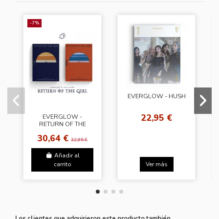
-7%
EVERGLOW - HUSH
22,95 €
EVERGLOW -
RETURN OF THE
GIRL [Random Ver.]
30,64 €
32,95 €
Añadir al
carrito
Ver más
Los clientes que adquirieron este producto también