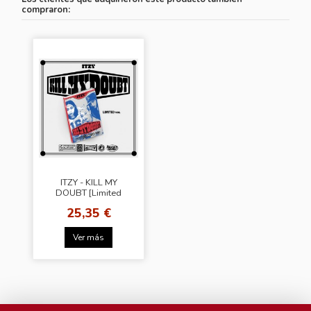
compraron:
ITZY - KILL MY
DOUBT [Limited
Edition] + Random
25,35 €
Photo Card(BDM)
Ver más