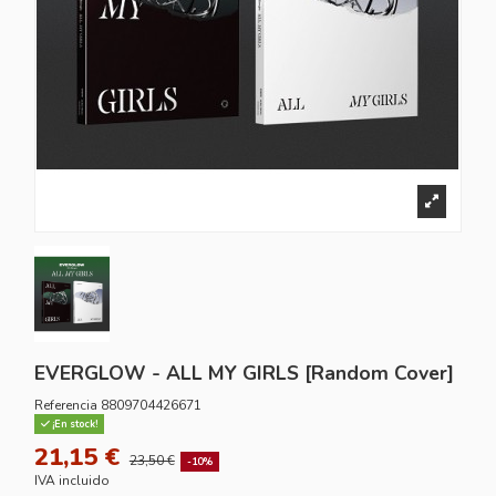
EVERGLOW - ALL MY GIRLS [Random Cover]
Referencia
8809704426671
¡En stock!
21,15 €
23,50 €
-10%
IVA incluido