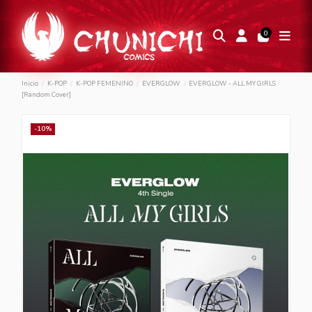
0
Inicio
K-POP
K-POP FEMENINO
EVERGLOW
EVERGLOW - ALL MY GIRLS
[Random Cover]
-10%