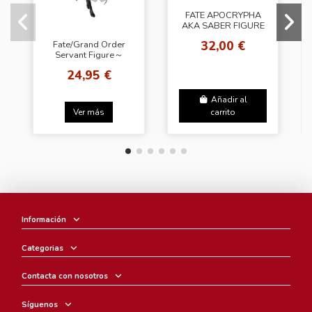
FATE APOCRYPHA
AKA SABER FIGURE
MORDRED
32,00 €
Fate/Grand Order
Servant Figure～
Moon Cancer/BB～
24,95 €
Añadir al
Ver más
carrito
Información
Categorias
Contacta con nosotros
Síguenos