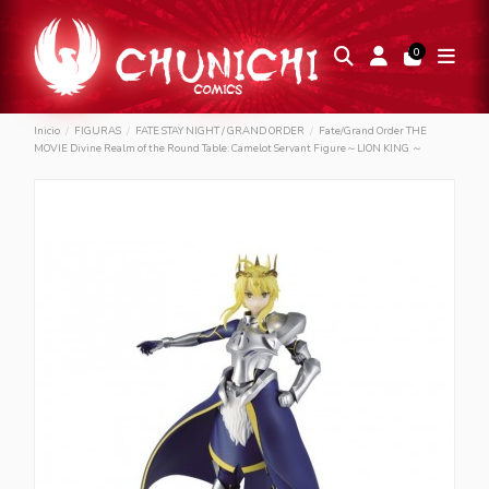
0
Inicio
FIGURAS
FATE STAY NIGHT / GRAND ORDER
Fate/Grand Order THE
MOVIE Divine Realm of the Round Table: Camelot Servant Figure～LION KING ～