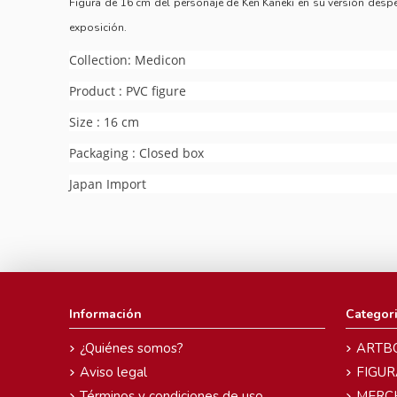
Figura de 16 cm del personaje de Ken Kaneki en su versión desper
exposición.
Collection: Medicon
Product : PVC figure
Size : 16 cm
Packaging : Closed box
Japan Import
Información
Categor
¿Quiénes somos?
ARTB
Aviso legal
FIGUR
Términos y condiciones de uso
MERC