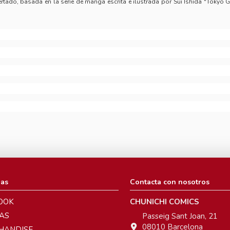
tado, basada en la serie de manga escrita e ilustrada por Sui Ishida "Tokyo G
ias
Contacta con nosotros
OOK
CHUNICHI COMICS
AS
Passeig Sant Joan, 21
08010 Barcelona
HANDISE