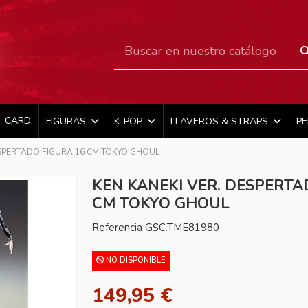
CARD
FIGURAS
K-POP
LLAVEROS & STRAPS
P
ESPERTADO FIGURA 16 CM TOKYO GHOUL
KEN KANEKI VER. DESPERTA
CM TOKYO GHOUL
Referencia
GSC.TME81980
NO DISPONIBLE
149,95 €