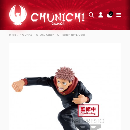
0
Inicio
FIGURAS
Jujutsu Kaisen - Yuji Itadori (BP17098)