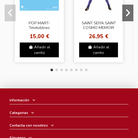
POP MART-
SAINT SEIYA SAINT
Teletubbies
COSMO MEMOIR
Companion Series
DRAGON SHIRYU
15,00 €
26,95 €
Figures
Añadir al
Añadir al
carrito
carrito
Información
Categorias
Contacta con nosotros
Síguenos