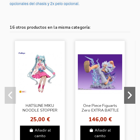
opcionales del chasis y 2x pelo opcional.
16 otros productos en la misma categoría:
HATSUNE MIKU
One Piece Figuarts
NOODLE STOPPER
Zero EXTRA BATTLE
FIGURE
MONKEY D LUFFY
25,00 €
146,00 €
GEAR5 GIGANT
Añadir al
Añadir al
carrito
carrito