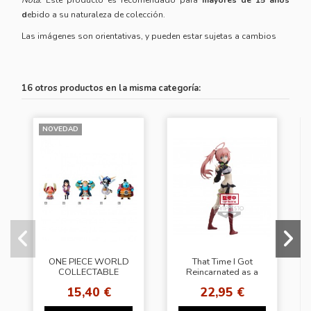
d
ebido a su naturaleza de colección.
Las imágenes son orientativas, y pueden estar sujetas a cambios
16 otros productos en la misma categoría:
NOVEDAD
ONE PIECE WORLD
That Time I Got
COLLECTABLE
Reincarnated as a
FIGURE-ELBAPH 2-
Slime -
15,40 €
22,95 €
Otherworlder-
FIGURE vol.6 (B：