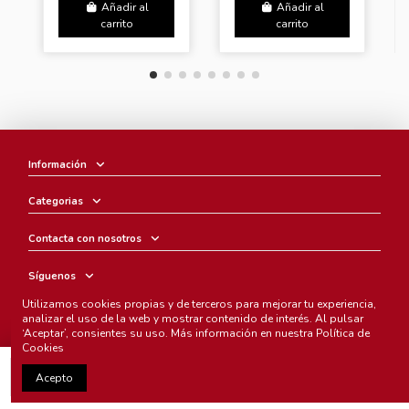
MILIM)
Añadir al
Añadir al
carrito
carrito
Información
Categorias
Contacta con nosotros
Síguenos
Utilizamos cookies propias y de terceros para mejorar tu experiencia,
Boletín
analizar el uso de la web y mostrar contenido de interés. Al pulsar
‘Aceptar’, consientes su uso. Más información en nuestra
Política de
Cookies
Añadir al carrito
Acepto
Chunichi Comics
- © Copyright 2005-2025. Todos los derechos
reservados.