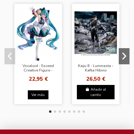
Vocaloid - Exceed
Kaiju 8 - Luminasta -
Creative Figure -
Kafka Hibino
Hatsune Miku x
22,95 €
26,50 €
Rascal
Añadir al
Ver más
carrito