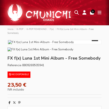
0
Inicio
K-POP
K-POP FEMENINO
F(x)
FX f(x) Luna 1st Mini Album - Free
Somebody
FX f(x) Luna 1st Mini Album - Free Somebody
Referencia
8809269505941
NO DISPONIBLE
23,50 €
IVA incluido