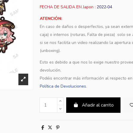
FECHA DE SALIDA EN Japon :
2022-04
ATENCIÓN:
En caso de daños o desperfectos, ya sean extern
caja) o internos (roturas, Falta de pieza) solo s
si se nos facilita un video realizando la apertura
(unboxing).
Esto es debido a que nos lo exige nuestro provee
devolución.
Podéis encontrar más información al respecto e
Política de Devoluciones
.
Añadir al carrito