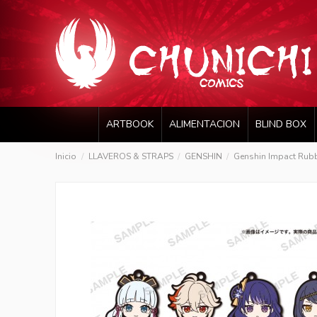
ARTBOOK
ALIMENTACION
BLIND BOX
Inicio
LLAVEROS & STRAPS
GENSHIN
Genshin Impact Rubb