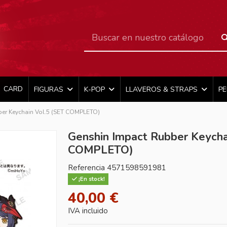
CARD
FIGURAS
K-POP
LLAVEROS & STRAPS
P
er Keychain Vol.5 (SET COMPLETO)
Genshin Impact Rubber Keycha
COMPLETO)
Referencia
4571598591981
¡En stock!
40,00 €
IVA incluido