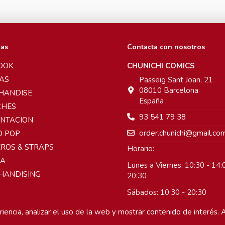
ias
Contacta con nosotros
OOK
CHUNICHI COMICS
AS
Passeig Sant Joan, 21
08010 Barcelona
HANDISE
España
CHES
93 541 79 38
ENTACION
order.chunichi@gmail.co
O POP
ROS & STRAPS
Horario:
A
Lunes a Viernes: 10:30 - 14:0
HANDISING
20:30
Sábados: 10:30 - 20:30
Domingos: Cerrado
iencia, analizar el uso de la web y mostrar contenido de interés. A