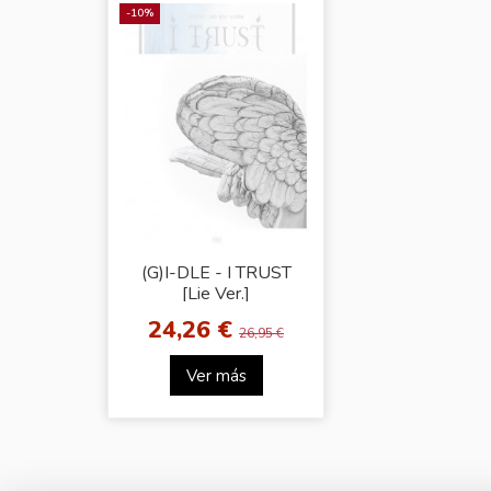
-10%
(G)I-DLE - I TRUST
[Lie Ver.]
24,26 €
26,95 €
Ver más