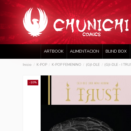
ARTBOOK
ALIMENTACION
BLIND BOX
Inicio
K-POP
K-POP FEMENINO
(G)I-DLE
(G)I-DLE - I TRUS
-10%