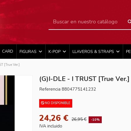
CARD
FIGURAS
K-POP
LLAVEROS & STRAPS
P
T [True Ver.]
(G)I-DLE - I TRUST [True Ver.]
Referencia
8804775141232
NO DISPONIBLE
24,26 €
26,95 €
-10%
IVA incluido