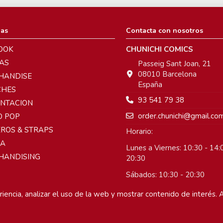
ias
Contacta con nosotros
OOK
CHUNICHI COMICS
AS
Passeig Sant Joan, 21
08010 Barcelona
HANDISE
España
CHES
93 541 79 38
ENTACION
order.chunichi@gmail.co
O POP
ROS & STRAPS
Horario:
A
Lunes a Viernes: 10:30 - 14:0
HANDISING
20:30
Sábados: 10:30 - 20:30
Domingos: Cerrado
iencia, analizar el uso de la web y mostrar contenido de interés. A