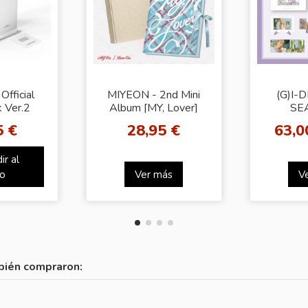
Official
MIYEON - 2nd Mini
(G)I-
k Ver.2
Album [MY, Lover]
SE
ong]
(My Ver. / Lover Ver.)
GRE
5 €
28,95 €
63,0
(2types Random Ver.)
ir al
to
Ver más
V
bién compraron: