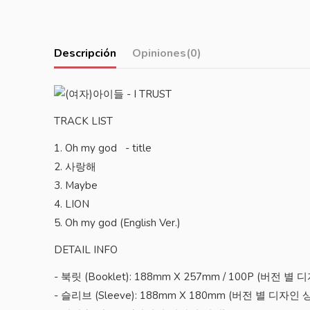
Descripción
Opiniones
(0)
TRACK LIST
1. Oh my god - title
2. 사랑해
3. Maybe
4. LION
5. Oh my god (English Ver.)
DETAIL INFO
- 북릿 (Booklet): 188mm X 257mm / 100P (버전 별
- 슬리브 (Sleeve): 188mm X 180mm (버전 별 디자인 