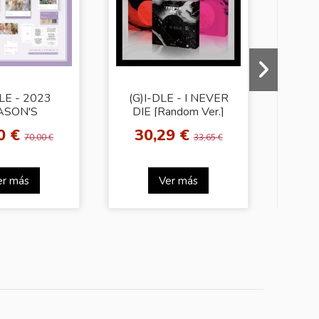
DLE - 2023
(G)I-DLE - I NEVER
(G
ASON'S
DIE [Random Ver.]
[
ETINGS
0 €
30,29 €
70,00 €
33,65 €
er más
Ver más