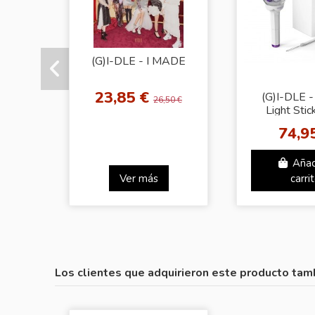
(G)I-DLE - I MADE
23,85 €
(G)I-DLE - 
26,50 €
Light Stic
[Neverb
74,9
Añad
Ver más
carri
Los clientes que adquirieron este producto tam