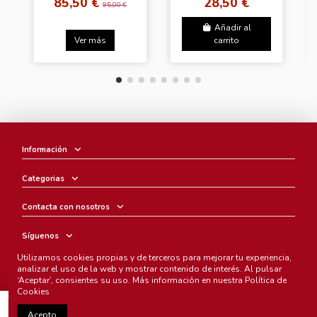
85,50 €
28,50 €
95,00 €
Añadir al
Ver más
carrito
Información
Categorias
Contacta con nosotros
Síguenos
Utilizamos cookies propias y de terceros para mejorar tu experiencia,
Boletín
analizar el uso de la web y mostrar contenido de interés. Al pulsar
‘Aceptar’, consientes su uso. Más información en nuestra
Política de
Cookies
Añadir al carrito
Acepto
Chunichi Comics
- © Copyright 2005-2025. Todos los derechos