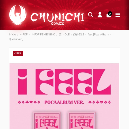
0
Inicio
K-POP
K-POP FEMENINO
(G)I-DLE
(G)I-DLE - I feel [Poca Album -
Queen Ver.]
-10%