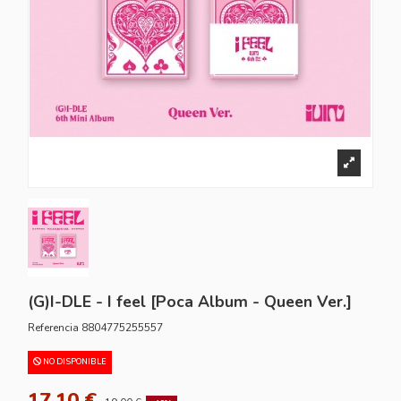
(G)I-DLE - I feel [Poca Album - Queen Ver.]
Referencia
8804775255557
NO DISPONIBLE
17,10 €