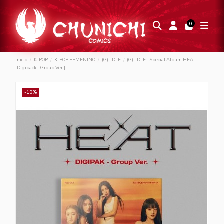
0
Inicio
K-POP
K-POP FEMENINO
(G)I-DLE
(G)I-DLE - Special Album HEAT
[Digipack - Group Ver.]
-10%