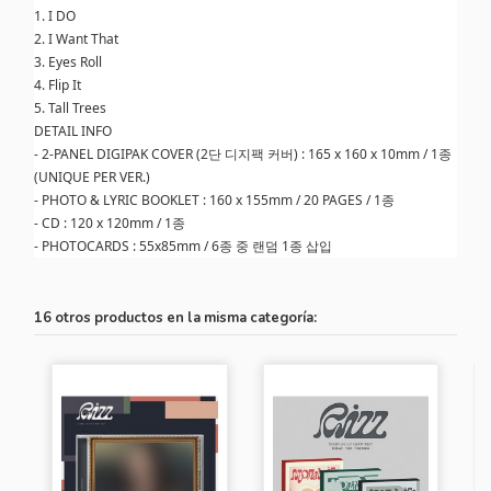
1. I DO
2. I Want That
3. Eyes Roll
4. Flip It
5. Tall Trees
DETAIL INFO
- 2-PANEL DIGIPAK COVER (2단 디지팩 커버) : 165 x 160 x 10mm / 1종
(UNIQUE PER VER.)
- PHOTO & LYRIC BOOKLET : 160 x 155mm / 20 PAGES / 1종
- CD : 120 x 120mm / 1종
- PHOTOCARDS : 55x85mm / 6종 중 랜덤 1종 삽입
16 otros productos en la misma categoría: