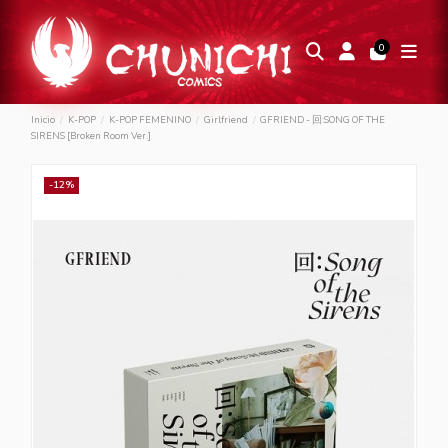
0
Inicio
K-POP
K-POP FEMENINO
Girlfriend
GFRIEND - 回:SONG OF THE
SIRENS [Broken Room Ver.]
-12%