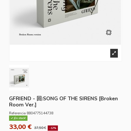
GFRIEND - 回:SONG OF THE SIRENS [Broken
Room Ver.]
Referencia
8804775144738
¡En stock!
33,00 €
37,50 €
-12%