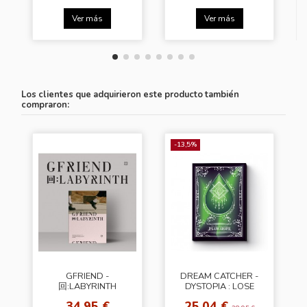
Ver más
Ver más
Los clientes que adquirieron este producto también
compraron:
-13,5%
GFRIEND -
DREAM CATCHER -
回:LABYRINTH
DYSTOPIA : LOSE
[Crossroads Ver.]
MYSELF [Normal
34,95 €
25,04 €
Edition(H Ver.)]