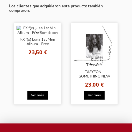
Los clientes que adquirieron este producto también
compraron:
FX f(x) Luna 1st Mini
Album - Free
Somebody
23,50 €
TAEYEON -
SOMETHING NEW
23,00 €
Ver más
Ver más