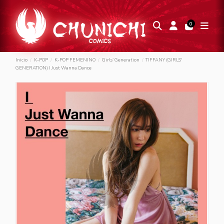
0
Inicio
K-POP
K-POP FEMENINO
Girls’ Generation
TIFFANY (GIRLS'
GENERATION) I Just Wanna Dance